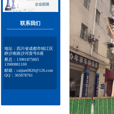
联系我们
地址：四川省成都市锦江区
静沙南路沙河壹号B座
蔡总：13981875805
13980881169
邮箱：caijian0820@126.com
QQ：365878761