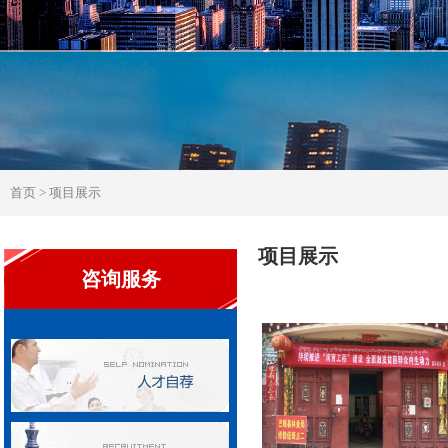
首页
>
项目展示
项目展示
咨询服务